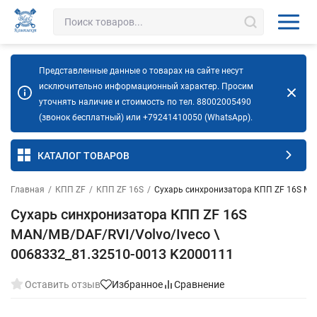
Представленные данные о товарах на сайте несут
исключительно информационный характер. Просим
уточнять наличие и стоимость по тел. 88002005490
(звонок бесплатный) или +79241410050 (WhatsApp).
КАТАЛОГ ТОВАРОВ
Главная
/
КПП ZF
/
КПП ZF 16S
/
Сухарь синхронизатора КПП ZF 16S MA
Сухарь синхронизатора КПП ZF 16S
MAN/MB/DAF/RVI/Volvo/Iveco \
0068332_81.32510-0013 K2000111
Оставить отзыв
Избранное
Сравнение