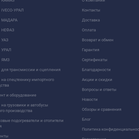
и КАМАЗ
О компании
 IVECO-УРАЛ
Контакты
и МАДАРА
Доставка
и НЕФАЗ
Оплата
 УАЗ
Возврат и обмен
и УРАЛ
Гарантия
и ЯМЗ
Сертификаты
 для трансмиссии и сцепления
Благодарности
 на спецтехнику импортного
Акции и скидки
дства
Вопросы и ответы
нт и оборудование
Новости
 на грузовики и автобусы
Обзоры и сравнения
го производства
Блог
овые подогреватели и отопители
я
Политика конфиденциально
енты