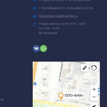
+7 (924) 141 00 50; +7 (4162) 49-47-00
г. Благовещенск, ул. Кольцевая, д. 61/А
blagavtokomplekt@yandex.ru
Режим работы: Пн-Пт: 8:30 - 18:00
Сб: 9:00 - 15:00
Вс: выходной
сти