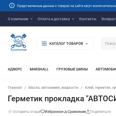
Представленные данные о товарах на сайте несут исключительно
О компании
Оплата и доставка
Контакты
Возврат
КАТАЛОГ ТОВАРОВ
АДВЕРС
MARSHALL
ГРУЗОВЫЕ ШИНЫ
АВТОМОБИ
Главная
/
Масла, автохимия, жидкости
/
Клей, герметик, с
Герметик прокладка "АВТОСИ
Оставить отзыв
Избранное
Сравнение
Поделиться