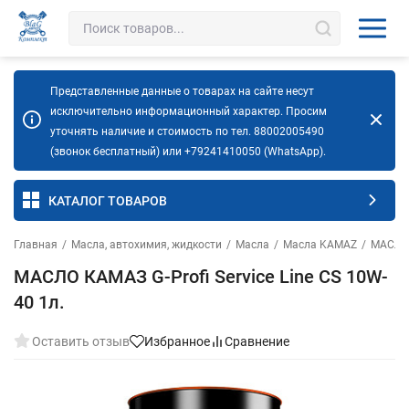
Представленные данные о товарах на сайте несут
исключительно информационный характер. Просим
уточнять наличие и стоимость по тел. 88002005490
(звонок бесплатный) или +79241410050 (WhatsApp).
КАТАЛОГ ТОВАРОВ
Главная
/
Масла, автохимия, жидкости
/
Масла
/
Масла KAMAZ
/
МАСЛО 
МАСЛО КАМАЗ G-Profi Service Line СS 10W-
40 1л.
Оставить отзыв
Избранное
Сравнение