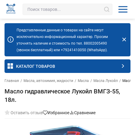
Представленные данные о товарах на сайте несут
исключительно информационный характер. Просим
уточнять наличие и стоимость по тел. 88002005490
(звонок бесплатный) или +79241410050 (WhatsApp).
КАТАЛОГ ТОВАРОВ
Главная
/
Масла, автохимия, жидкости
/
Масла
/
Масла Лукойл
/
Масло 
Масло гидравлическое Лукойл ВМГЗ-55,
18л.
Оставить отзыв
Избранное
Сравнение