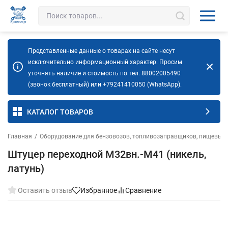
Представленные данные о товарах на сайте несут
исключительно информационный характер. Просим
уточнять наличие и стоимость по тел. 88002005490
(звонок бесплатный) или +79241410050 (WhatsApp).
КАТАЛОГ ТОВАРОВ
Главная
/
Оборудование для бензовозов, топливозаправщиков, пищевых 
Штуцер переходной М32вн.-М41 (никель,
латунь)
Оставить отзыв
Избранное
Сравнение