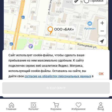
Сайт использует cookie-файлы, чтобы сделать ваше
пребывание на нем максимально удобным. К cайту
подключен сервис веб-аналитики Яндекс. Метрика,
использующий cookie-файлы. Оставаясь на сайте, вы
OK
даёте свое
согласие на обработку персональных данных
в
порядке, указанном в
Политике обработки персональных
данных
.
В КОРЗИНУ
© 2026 БлагАвтоКомплект. Все права защищены
Главная
Каталог
Корзина
Избранное
Вход