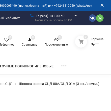
8002005490 (звонок бесплатный) или +79241410050 (WhatsApp).
+7 (924) 141 00 50
ый кабинет
Бесплатный звонок по РФ
0
0
0
0
Корзина
Пусто
Избранное
Сравнение
Просмотренные
ТОЧНЫЕ ПОЛИПРОПИЛЕНОВЫЕ
сов СЦЛ
/
Шпонка насоса СЦЛ-00А/СЦЛ-01А (3 шт./компл.)