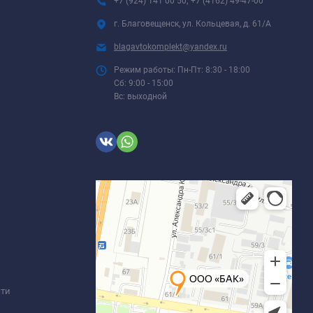
+7 (924) 141 00 50; +7 (4162) 49-47-00
г. Благовещенск, ул. Кольцевая, д. 61/А
blagavtokomplekt@yandex.ru
Режим работы: Пн-Пт: 8:30 - 18:00
Сб: 9:00 - 15:00
Вс: выходной
сти