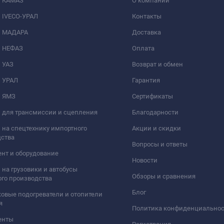
и КАМАЗ
О компании
 IVECO-УРАЛ
Контакты
и МАДАРА
Доставка
и НЕФАЗ
Оплата
 УАЗ
Возврат и обмен
и УРАЛ
Гарантия
и ЯМЗ
Сертификаты
 для трансмиссии и сцепления
Благодарности
 на спецтехнику импортного
Акции и скидки
дства
Вопросы и ответы
нт и оборудование
Новости
 на грузовики и автобусы
Обзоры и сравнения
го производства
Блог
овые подогреватели и отопители
я
Политика конфиденциально
енты