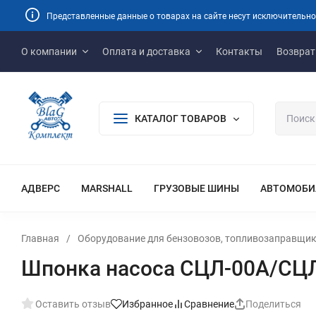
Представленные данные о товарах на сайте несут исключительно
О компании
Оплата и доставка
Контакты
Возврат
КАТАЛОГ ТОВАРОВ
АДВЕРС
MARSHALL
ГРУЗОВЫЕ ШИНЫ
АВТОМОБИ
Главная
/
Оборудование для бензовозов, топливозаправщик
Шпонка насоса СЦЛ-00А/СЦЛ-
Оставить отзыв
Избранное
Сравнение
Поделиться