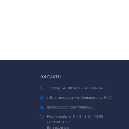
КОНТАКТЫ
+7 (924) 141 00 50; +7 (4162) 49-47-00
г. Благовещенск, ул. Кольцевая, д. 61/А
blagavtokomplekt@yandex.ru
Режим работы: Пн-Пт: 8:30 - 18:00
Сб: 9:00 - 15:00
Вс: выходной