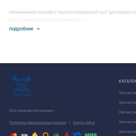
Незаменимая наклейка "крупногабаритный груз" для вашего г
Имеет светоотражающую поверхность.
подробнее
КАТАЛО
Запчаст
Запчасти
ООО «БлагАвтоКомлпект»
Запчаст
Запчаст
|
Политика персональных данных
Карта сайта
Запчасти