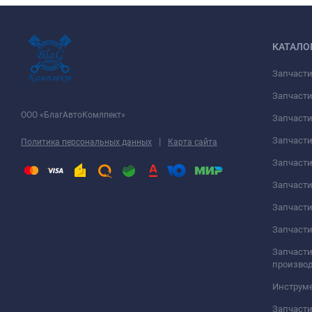
КАТАЛО
Запчаст
Запчасти
ООО «БлагАвтоКомлпект»
Запчаст
Запчаст
|
Политика персональных данных
Карта сайта
Запчасти
Запчаст
Запчаст
Запчасти
Запчасти
произво
Инструме
Запчасти