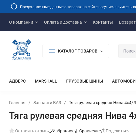
Представленные данные о товарах на сайте несут исключительно
О компании
Оплата и доставка
Контакты
Возврат
КАТАЛОГ ТОВАРОВ
АДВЕРС
MARSHALL
ГРУЗОВЫЕ ШИНЫ
АВТОМОБИ
Главная
/
Запчасти ВАЗ
/
Тяга рулевая средняя Нива 4х4/
Тяга рулевая средняя Нива 4
Оставить отзыв
Избранное
Сравнение
Поделиться