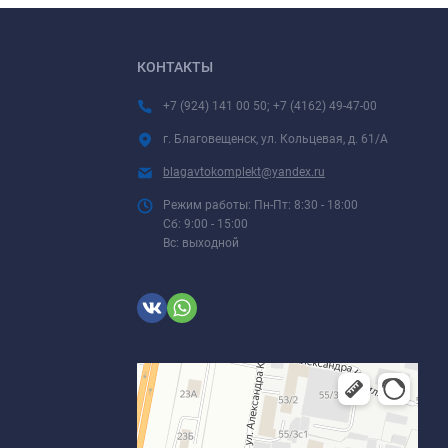
КОНТАКТЫ
+7 (924) 141 00 50; +7 (4162) 49-47-00
г. Благовещенск, ул. Кольцевая, д. 61/А
blagavtokomplekt@yandex.ru
Режим работы: Пн-Пт: 8:30 - 18:00
Сб: 9:00 - 15:00
Вс: выходной