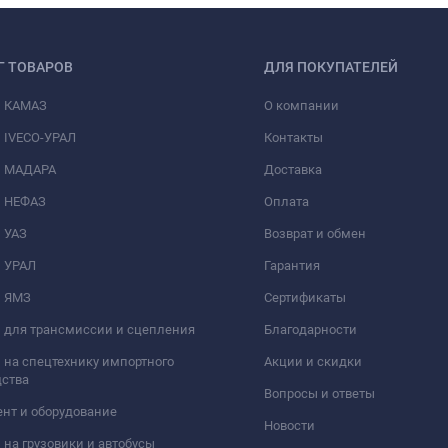
Г ТОВАРОВ
ДЛЯ ПОКУПАТЕЛЕЙ
и КАМАЗ
О компании
 IVECO-УРАЛ
Контакты
и МАДАРА
Доставка
и НЕФАЗ
Оплата
 УАЗ
Возврат и обмен
и УРАЛ
Гарантия
и ЯМЗ
Сертификаты
 для трансмиссии и сцепления
Благодарности
 на спецтехнику импортного
Акции и скидки
дства
Вопросы и ответы
нт и оборудование
Новости
 на грузовики и автобусы