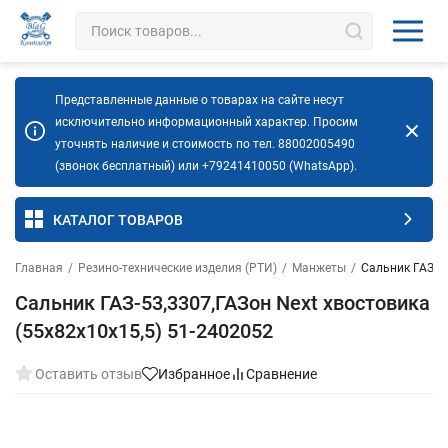
Представленные данные о товарах на сайте несут
исключительно информационный характер. Просим
уточнять наличие и стоимость по тел. 88002005490
(звонок бесплатный) или +79241410050 (WhatsApp).
КАТАЛОГ ТОВАРОВ
Главная
/
Резино-технические изделия (РТИ)
/
Манжеты
/
Сальник ГАЗ-53
Сальник ГАЗ-53,3307,ГАЗон Next хвостовика
(55х82х10х15,5) 51-2402052
Оставить отзыв
Избранное
Сравнение