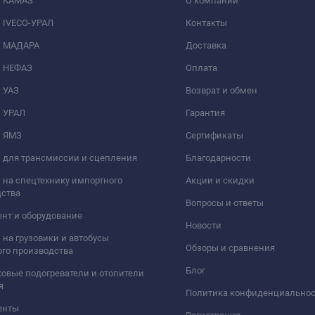
и КАМАЗ
О компании
 IVECO-УРАЛ
Контакты
и МАДАРА
Доставка
и НЕФАЗ
Оплата
 УАЗ
Возврат и обмен
и УРАЛ
Гарантия
и ЯМЗ
Сертификаты
 для трансмиссии и сцепления
Благодарности
 на спецтехнику импортного
Акции и скидки
дства
Вопросы и ответы
нт и оборудование
Новости
 на грузовики и автобусы
Обзоры и сравнения
го производства
Блог
овые подогреватели и отопители
я
Политика конфиденциально
енты