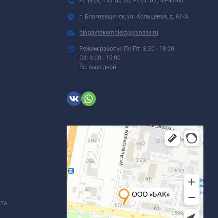
+7 (924) 141 00 50; +7 (4162) 49-47-00
г. Благовещенск, ул. Кольцевая, д. 61/А
blagavtokomplekt@yandex.ru
Режим работы: Пн-Пт: 8:30 - 18:00
Сб: 9:00 - 15:00
Вс: выходной
сти