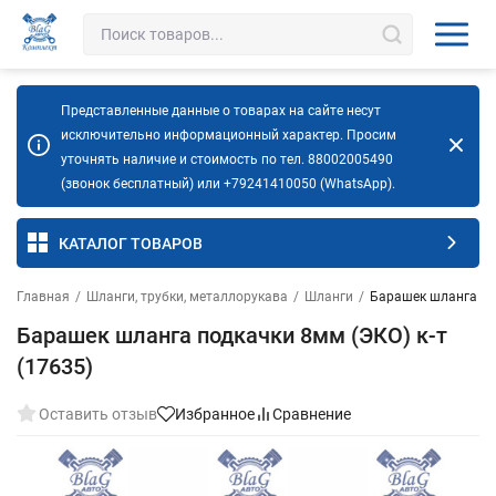
Представленные данные о товарах на сайте несут
исключительно информационный характер. Просим
уточнять наличие и стоимость по тел. 88002005490
(звонок бесплатный) или +79241410050 (WhatsApp).
КАТАЛОГ ТОВАРОВ
Главная
/
Шланги, трубки, металлорукава
/
Шланги
/
Барашек шланга под
Барашек шланга подкачки 8мм (ЭКО) к-т
(17635)
Оставить отзыв
Избранное
Сравнение