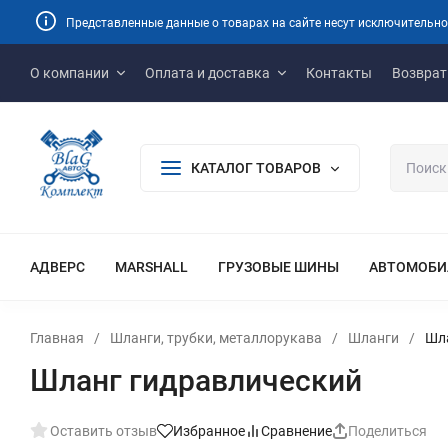
Представленные данные о товарах на сайте несут исключительно
О компании
Оплата и доставка
Контакты
Возврат
КАТАЛОГ ТОВАРОВ
АДВЕРС
MARSHALL
ГРУЗОВЫЕ ШИНЫ
АВТОМОБИ
Главная
/
Шланги, трубки, металлорукава
/
Шланги
/
Шл
Шланг гидравлический
Оставить отзыв
Избранное
Сравнение
Поделиться