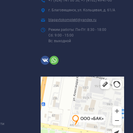
+7 (924) 141 00 50; +7 (4162) 49-47-00
г. Благовещенск, ул. Кольцевая, д. 61/А
blagavtokomplekt@yandex.ru
Режим работы: Пн-Пт: 8:30 - 18:00
Сб: 9:00 - 15:00
Вс: выходной
сти