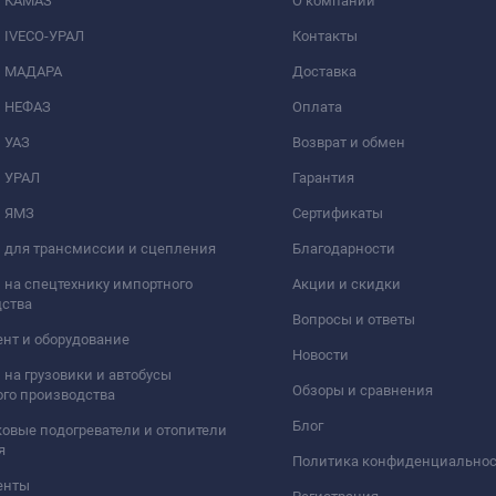
и КАМАЗ
О компании
 IVECO-УРАЛ
Контакты
и МАДАРА
Доставка
и НЕФАЗ
Оплата
 УАЗ
Возврат и обмен
и УРАЛ
Гарантия
и ЯМЗ
Сертификаты
 для трансмиссии и сцепления
Благодарности
 на спецтехнику импортного
Акции и скидки
дства
Вопросы и ответы
нт и оборудование
Новости
 на грузовики и автобусы
Обзоры и сравнения
го производства
Блог
овые подогреватели и отопители
я
Политика конфиденциально
енты