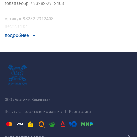
голая U-обр. / 93282-2912408
Артикул: 93282-2912408
Вес: 2.14 кг
подробнее
ООО «БлагАвтоКомлпект»
|
Политика персональных данных
Карта сайта