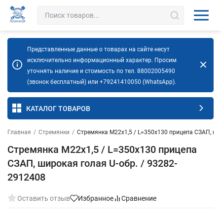
Представленные данные о товарах на сайте несут
исключительно информационный характер. Просим
уточнять наличие и стоимость по тел. 88002005490
(звонок бесплатный) или +79241410050 (WhatsApp).
КАТАЛОГ ТОВАРОВ
Главная
/
Стремянки
/
Стремянка М22х1,5 / L=350х130 прицепа СЗАП, ши
Стремянка М22х1,5 / L=350х130 прицепа
СЗАП, широкая голая U-обр. / 93282-
2912408
Оставить отзыв
Избранное
Сравнение