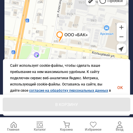
Сайт использует cookie-файлы, чтобы сделать ваше
пребывание на нем максимально удобным. К cайту
подключен сервис веб-аналитики Яндекс. Метрика,
использующий cookie-файлы. Оставаясь на сайте, вы
OK
даёте свое
согласие на обработку персональных данных
в
порядке, указанном в
Политике обработки персональных
данных
.
В КОРЗИНУ
© 2026 БлагАвтоКомплект. Все права защищены
Главная
Каталог
Корзина
Избранное
Вход