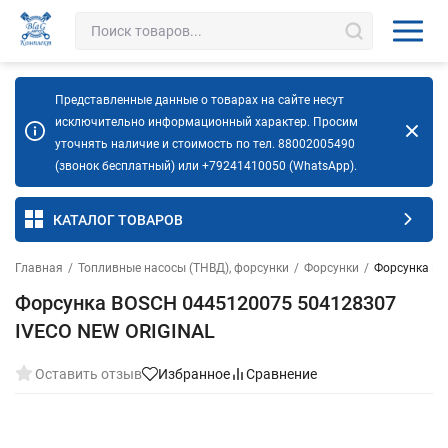
Представленные данные о товарах на сайте несут
исключительно информационный характер. Просим
уточнять наличие и стоимость по тел. 88002005490
(звонок бесплатный) или +79241410050 (WhatsApp).
КАТАЛОГ ТОВАРОВ
Главная
/
Топливные насосы (ТНВД), форсунки
/
Форсунки
/
Форсунка BO
Форсунка BOSCH 0445120075 504128307
IVECO NEW ORIGINAL
Оставить отзыв
Избранное
Сравнение