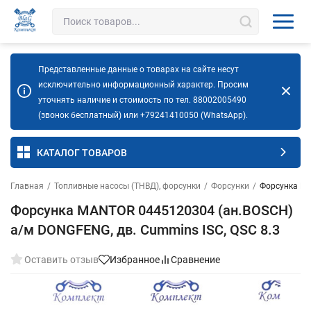
Представленные данные о товарах на сайте несут
исключительно информационный характер. Просим
уточнять наличие и стоимость по тел. 88002005490
(звонок бесплатный) или +79241410050 (WhatsApp).
КАТАЛОГ ТОВАРОВ
Главная
/
Топливные насосы (ТНВД), форсунки
/
Форсунки
/
Форсунка MA
Форсунка MANTOR 0445120304 (ан.BOSCH)
а/м DONGFENG, дв. Cummins ISC, QSC 8.3
Оставить отзыв
Избранное
Сравнение