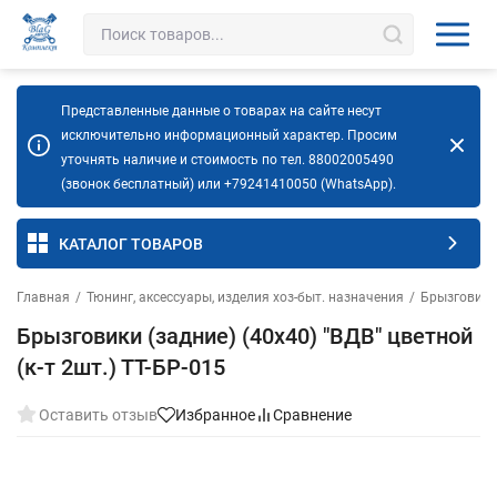
Представленные данные о товарах на сайте несут
исключительно информационный характер. Просим
уточнять наличие и стоимость по тел. 88002005490
(звонок бесплатный) или +79241410050 (WhatsApp).
КАТАЛОГ ТОВАРОВ
Главная
/
Тюнинг, аксессуары, изделия хоз-быт. назначения
/
Брызговики
Брызговики (задние) (40х40) "ВДВ" цветной
(к-т 2шт.) ТТ-БР-015
Оставить отзыв
Избранное
Сравнение