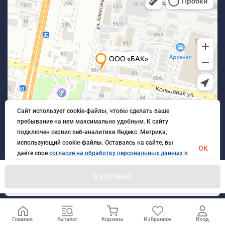
Сайт использует cookie-файлы, чтобы сделать ваше
пребывание на нем максимально удобным. К cайту
подключен сервис веб-аналитики Яндекс. Метрика,
использующий cookie-файлы. Оставаясь на сайте, вы
OK
даёте свое
согласие на обработку персональных данных
в
порядке, указанном в
Политике обработки персональных
данных
.
В КОРЗИНУ
© 2026 БлагАвтоКомплект. Все права защищены
Главная
Каталог
Корзина
Избранное
Вход