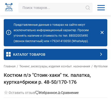
Представленные данные о товарах на сайте несут
исключительно информационный характер. Просим
уточнять наличие и стоимость по тел. 88002005490
(звонок бесплатный) или +79241410050 (WhatsApp).
КАТАЛОГ ТОВАРОВ
Главная
/
Тюнинг, аксессуары, изделия хоз-быт. назначения
/
Футболки. Т
Костюм п/э "Стоик-хаки" тк. палатка,
куртка+брюки р. 48-50/170-176
Оставить отзыв
Избранное
Сравнение