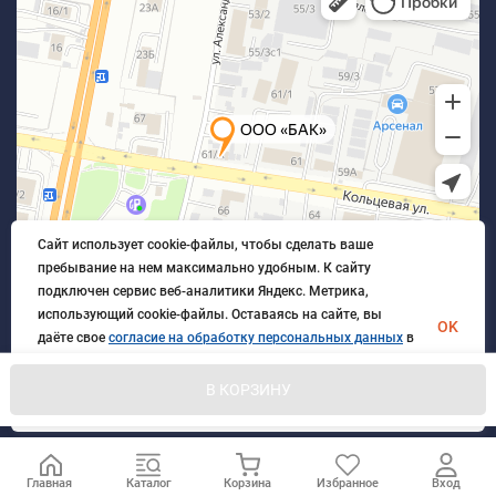
Сайт использует cookie-файлы, чтобы сделать ваше
пребывание на нем максимально удобным. К cайту
подключен сервис веб-аналитики Яндекс. Метрика,
использующий cookie-файлы. Оставаясь на сайте, вы
OK
даёте свое
согласие на обработку персональных данных
в
порядке, указанном в
Политике обработки персональных
данных
.
В КОРЗИНУ
© 2026 БлагАвтоКомплект. Все права защищены
Главная
Каталог
Корзина
Избранное
Вход