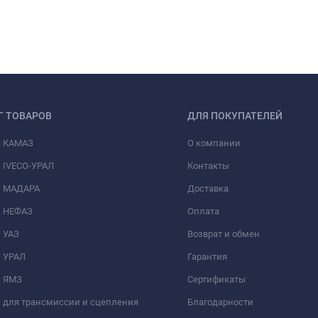
Г ТОВАРОВ
ДЛЯ ПОКУПАТЕЛЕЙ
и КАМАЗ
О компании
 IVECO-УРАЛ
Контакты
и МАДАРА
Доставка
и НЕФАЗ
Оплата
 УАЗ
Возврат и обмен
и УРАЛ
Гарантия
и ЯМЗ
Сертификаты
 для трансмиссии и сцепления
Благодарности