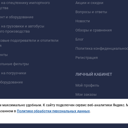
 на спецтехнику импортного
Акции и скидки
дства
Вопросы и ответы
нт и оборудование
Новости
 на грузовики и автобусы
Обзоры и сравнения
го производства
Блог
овые подогреватели и отопители
я
Политика конфиденциально
енты
Регистрация
ильные фильтры
 на погрузчики
ЛИЧНЫЙ КАБИНЕТ
оборудование
Мой профиль
Мои заказы
м максимально удобным. К cайту подключен сервис веб-аналитики Яндекс. М
казанном в
Политике обработки персональных данных
.