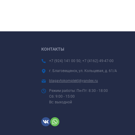
КОНТАКТЫ
+7 (924) 141 00 50; +7 (4162) 49-47-00
г. Благовещенск, ул. Кольцевая, д. 61/А
blagavtokomplekt@yandex.ru
Режим работы: Пн-Пт: 8:30 - 18:00
Сб: 9:00 - 15:00
Вс: выходной