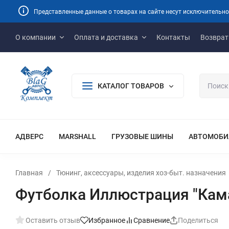
Представленные данные о товарах на сайте несут исключительно
О компании
Оплата и доставка
Контакты
Возврат
КАТАЛОГ ТОВАРОВ
АДВЕРС
MARSHALL
ГРУЗОВЫЕ ШИНЫ
АВТОМОБИ
Главная
/
Тюнинг, аксессуары, изделия хоз-быт. назначения
Футболка Иллюстрация "Кама
Оставить отзыв
Избранное
Сравнение
Поделиться