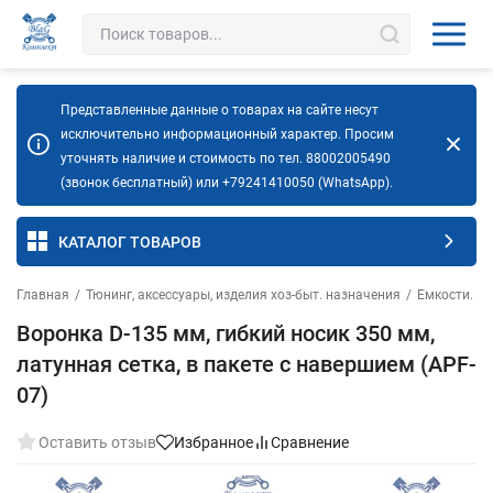
Представленные данные о товарах на сайте несут
исключительно информационный характер. Просим
уточнять наличие и стоимость по тел. 88002005490
(звонок бесплатный) или +79241410050 (WhatsApp).
КАТАЛОГ ТОВАРОВ
Главная
/
Тюнинг, аксессуары, изделия хоз-быт. назначения
/
Емкости. К
Воронка D-135 мм, гибкий носик 350 мм,
латунная сетка, в пакете с навершием (APF-
07)
Оставить отзыв
Избранное
Сравнение