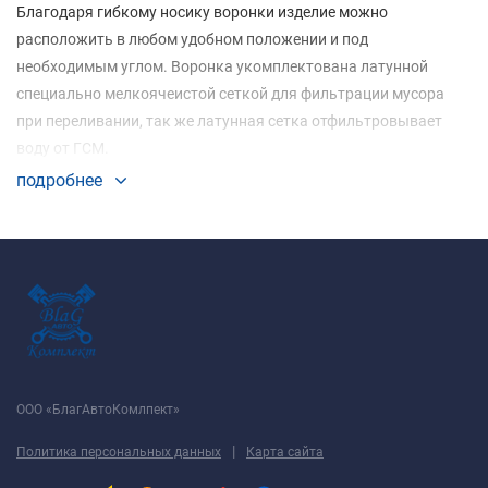
Благодаря гибкому носику воронки изделие можно
расположить в любом удобном положении и под
необходимым углом. Воронка укомплектована латунной
специально мелкоячеистой сеткой для фильтрации мусора
при переливании, так же латунная сетка отфильтровывает
воду от ГСМ.
подробнее
ООО «БлагАвтоКомлпект»
|
Политика персональных данных
Карта сайта