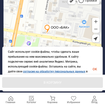
Сайт использует cookie-файлы, чтобы сделать ваше
пребывание на нем максимально удобным. К cайту
подключен сервис веб-аналитики Яндекс. Метрика,
использующий cookie-файлы. Оставаясь на сайте, вы
OK
даёте свое
согласие на обработку персональных данных
в
порядке, указанном в
Политике обработки персональных
данных
.
В КОРЗИНУ
© 2026 БлагАвтоКомплект. Все права защищены
Главная
Каталог
Корзина
Избранное
Вход