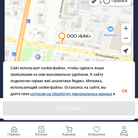
Сайт использует cookie-файлы, чтобы сделать ваше
пребывание на нем максимально удобным. К cайту
подключен сервис веб-аналитики Яндекс. Метрика,
использующий cookie-файлы. Оставаясь на сайте, вы
OK
даёте свое
согласие на обработку персональных данных
в
порядке, указанном в
Политике обработки персональных
данных
.
В КОРЗИНУ
© 2026 БлагАвтоКомплект. Все права защищены
Главная
Каталог
Корзина
Избранное
Вход