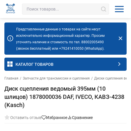
Представленные данные о товарах на сайте несут
исключительно информационный характер. Просим
уточнять наличие и стоимость по тел. 88002005490
(звонок бесплатный) или +79241410050 (WhatsApp).
КАТАЛОГ ТОВАРОВ
Главная
/
Запчасти для трансмиссии и сцепления
/
Диски сцепления вед
Диск сцепления ведомый 395мм (10
шлицов) 1878000036 DAF, IVECO, КАВЗ-4238
(Kasch)
Оставить отзыв
Избранное
Сравнение