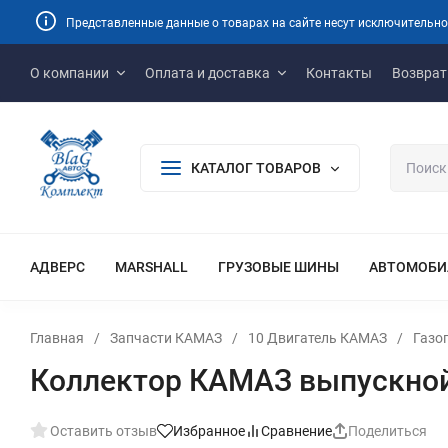
Представленные данные о товарах на сайте несут исключительно
О компании
Оплата и доставка
Контакты
Возврат
КАТАЛОГ ТОВАРОВ
АДВЕРС
MARSHALL
ГРУЗОВЫЕ ШИНЫ
АВТОМОБИ
Главная
/
Запчасти КАМАЗ
/
10 Двигатель КАМАЗ
/
Газо
Коллектор КАМАЗ выпускной 
Оставить отзыв
Избранное
Сравнение
Поделиться