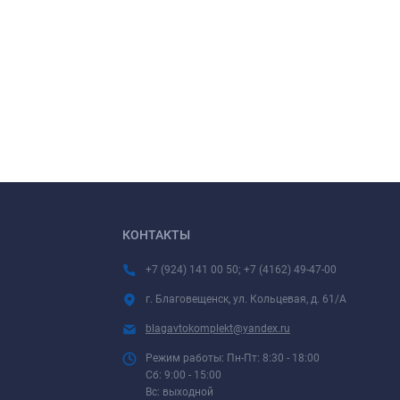
КОНТАКТЫ
+7 (924) 141 00 50; +7 (4162) 49-47-00
г. Благовещенск, ул. Кольцевая, д. 61/А
blagavtokomplekt@yandex.ru
Режим работы: Пн-Пт: 8:30 - 18:00
Сб: 9:00 - 15:00
Вс: выходной