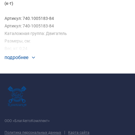
(к-т)
Артикул: 740.1005183-84
Артикул: 740-1005183-84
Каталожная группа: Двигатель
Размеры, см:
Вес, кг: 0,24
подробнее
Применяемость:
а/м КАМАЗ:
ООО «БлагАвтоКомлпект»
|
Политика персональных данных
Карта сайта