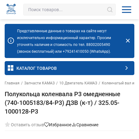
Представленные данные о товарах на сайте несут
исключительно информационный характер. Просим
уточнять наличие и стоимость по тел. 88002005490
(звонок бесплатный) или +79241410050 (WhatsApp).
КАТАЛОГ ТОВАРОВ
Главная
/
Запчасти КАМАЗ
/
10 Двигатель КАМАЗ
/
Коленчатый вал и м
Полукольца коленвала Р3 омедненные
(740-1005183/84-Р3) ДЗВ (к-т) / 325.05-
1000128-Р3
Оставить отзыв
Избранное
Сравнение