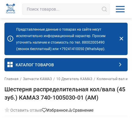
Представленные данные о товарах на сайте несут
исключительно информационный характер. Просим
уточнять наличие и стоимость по тел. 88002005490
(звонок бесплатный) или +79241410050 (WhatsApp).
КАТАЛОГ ТОВАРОВ
Главная
/
Запчасти КАМАЗ
/
10 Двигатель КАМАЗ
/
Коленчатый вал и м
Шестерня распределительная кол/вала (45
зуб.) КАМАЗ 740-1005030-01 (АМ)
Оставить отзыв
Избранное
Сравнение