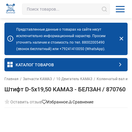
Представленные данные о товарах на сайте несут
исключительно информационный характер. Просим
уточнять наличие и стоимость по тел. 88002005490
(звонок бесплатный) или +79241410050 (WhatsApp).
КАТАЛОГ ТОВАРОВ
Главная
/
Запчасти КАМАЗ
/
10 Двигатель КАМАЗ
/
Коленчатый вал и м
Штифт D-5х19,50 КАМАЗ - БЕЛЗАН / 870760
Оставить отзыв
Избранное
Сравнение