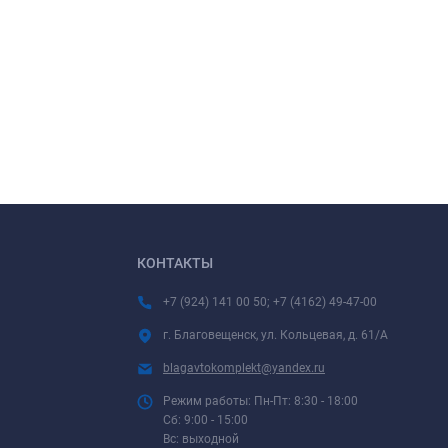
КОНТАКТЫ
+7 (924) 141 00 50; +7 (4162) 49-47-00
г. Благовещенск, ул. Кольцевая, д. 61/А
blagavtokomplekt@yandex.ru
Режим работы: Пн-Пт: 8:30 - 18:00
Сб: 9:00 - 15:00
Вс: выходной