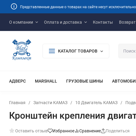
Представленные данные о товарах на сайте несут исключительно
О компании
Оплата и доставка
Контакты
Возврат
КАТАЛОГ ТОВАРОВ
АДВЕРС
MARSHALL
ГРУЗОВЫЕ ШИНЫ
АВТОМОБИ
Главная
/
Запчасти КАМАЗ
/
10 Двигатель КАМАЗ
/
Подв
Кронштейн крепления двига
Оставить отзыв
Избранное
Сравнение
Поделиться