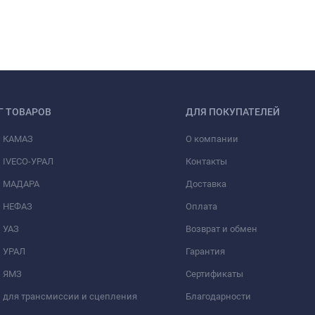
Г ТОВАРОВ
ДЛЯ ПОКУПАТЕЛЕЙ
и КАМАЗ
О компании
 IVECO-УРАЛ
Контакты
и МАДАРА
Доставка
и НЕФАЗ
Оплата
 УАЗ
Возврат и обмен
и УРАЛ
Гарантия
и ЯМЗ
Сертификаты
 для трансмиссии и сцепления
Благодарности