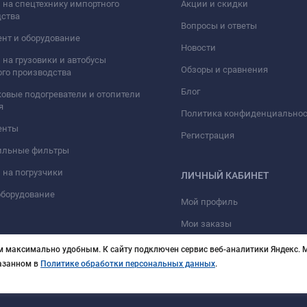
 на спецтехнику импортного
Акции и скидки
дства
Вопросы и ответы
нт и оборудование
Новости
 на грузовики и автобусы
Обзоры и сравнения
го производства
Блог
овые подогреватели и отопители
я
Политика конфиденциально
енты
Регистрация
ильные фильтры
 на погрузчики
ЛИЧНЫЙ КАБИНЕТ
оборудование
Мой профиль
Мои заказы
м максимально удобным. К cайту подключен сервис веб-аналитики Яндекс. М
казанном в
Политике обработки персональных данных
.