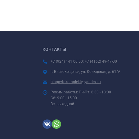
КОНТАКТЫ
+7 (924) 141 00 50; +7 (4162) 49-47-00
г. Благовещенск, ул. Кольцевая, д. 61/А
blagavtokomplekt@yandex.ru
Режим работы: Пн-Пт: 8:30 - 18:00
Сб: 9:00 - 15:00
Вс: выходной