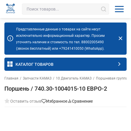
Представленные данные о товарах на сайте несут
исключительно информационный характер. Просим
уточнять наличие и стоимость по тел. 88002005490
(звонок бесплатный) или +79241410050 (WhatsApp).
КАТАЛОГ ТОВАРОВ
Главная
/
Запчасти КАМАЗ
/
10 Двигатель КАМАЗ
/
Поршневая группа 
Поршень / 740.30-1004015-10 ЕВРО-2
Оставить отзыв
Избранное
Сравнение