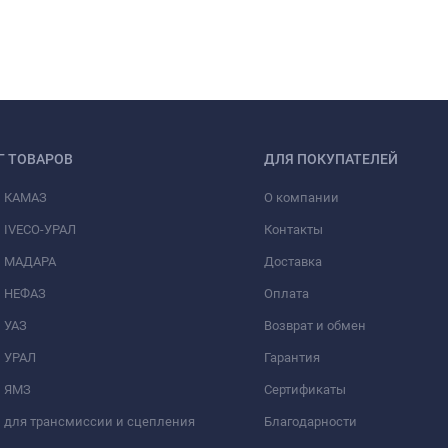
Г ТОВАРОВ
ДЛЯ ПОКУПАТЕЛЕЙ
и КАМАЗ
О компании
 IVECO-УРАЛ
Контакты
и МАДАРА
Доставка
и НЕФАЗ
Оплата
 УАЗ
Возврат и обмен
и УРАЛ
Гарантия
и ЯМЗ
Сертификаты
 для трансмиссии и сцепления
Благодарности