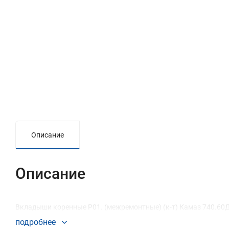
Описание
Описание
Вкладыши коренные Р01. (межремонтные) (к-т) Камаз 740.60
подробнее