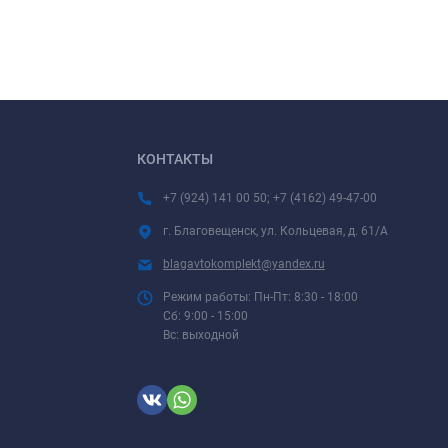
КОНТАКТЫ
+7 (924) 141 00 50; +7 (4162) 49-47-00
г. Благовещенск, ул. Кольцевая, д. 61/А
blagavtokomplekt@yandex.ru
Режим работы: Пн-Пт: 8:30 - 18:00
Сб: 9:00 - 15:00
Вс: выходной