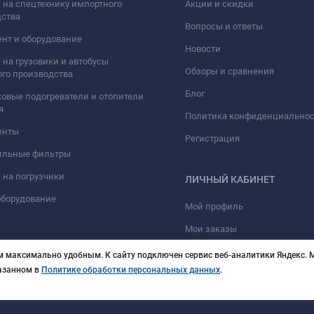
 на спецтехнику импортного
Акции и скидки
дства
Вопросы и ответы
нт и оборудование
Новости
 на грузовики и автобусы
Обзоры и сравнения
го производства
Блог
овые подогреватели и отопители
я
Политика конфиденциально
енты
Регистрация
ильные фильтры
 на погрузчики
ЛИЧНЫЙ КАБИНЕТ
оборудование
Мой профиль
Мои заказы
м максимально удобным. К cайту подключен сервис веб-аналитики Яндекс. М
казанном в
Политике обработки персональных данных
.