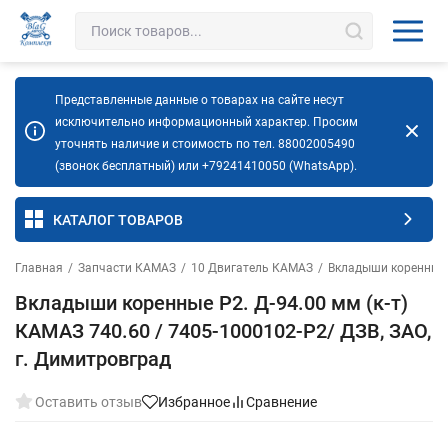
Представленные данные о товарах на сайте несут
исключительно информационный характер. Просим
уточнять наличие и стоимость по тел. 88002005490
(звонок бесплатный) или +79241410050 (WhatsApp).
КАТАЛОГ ТОВАРОВ
Главная
/
Запчасти КАМАЗ
/
10 Двигатель КАМАЗ
/
Вкладыши коренные
Вкладыши коренные Р2. Д-94.00 мм (к-т)
КАМАЗ 740.60 / 7405-1000102-Р2/ ДЗВ, ЗАО,
г. Димитровград
Оставить отзыв
Избранное
Сравнение