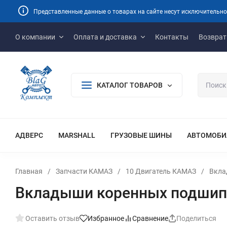
Представленные данные о товарах на сайте несут исключительно
О компании
Оплата и доставка
Контакты
Возврат
КАТАЛОГ ТОВАРОВ
АДВЕРС
MARSHALL
ГРУЗОВЫЕ ШИНЫ
АВТОМОБИ
Главная
/
Запчасти КАМАЗ
/
10 Двигатель КАМАЗ
/
Вкла
Вкладыши коренных подшипни
Оставить отзыв
Избранное
Сравнение
Поделиться