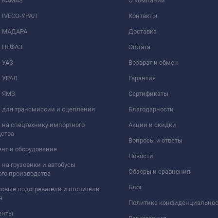
и КАМАЗ
О компании
 IVECO-УРАЛ
Контакты
и МАДАРА
Доставка
и НЕФАЗ
Оплата
 УАЗ
Возврат и обмен
и УРАЛ
Гарантия
и ЯМЗ
Сертификаты
 для трансмиссии и сцепления
Благодарности
 на спецтехнику импортного
Акции и скидки
дства
Вопросы и ответы
нт и оборудование
Новости
 на грузовики и автобусы
Обзоры и сравнения
го производства
Блог
овые подогреватели и отопители
я
Политика конфиденциально
енты