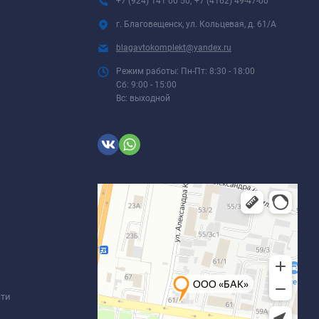
+7 (924) 141 00 50; +7 (4162) 49-47-00
г. Благовещенск, ул. Кольцевая, д. 61/А
blagavtokomplekt@yandex.ru
Режим работы: Пн-Пт: 8:30 - 18:00
Сб: 9:00 - 15:00
Вс: выходной
сти