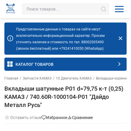
Представленные данные о товарах на сайте несут
исключительно информационный характер. Просим
уточнять наличие и стоимость по тел. 88002005490
(звонок бесплатный) или +79241410050 (WhatsApp).
КАТАЛОГ ТОВАРОВ
Главная
/
Запчасти КАМАЗ
/
10 Двигатель КАМАЗ
/
Вкладыши коренные
Вкладыши шатунные Р01 d=79,75 к-т (0,25)
КАМАЗ / 740.60R-1000104-Р01 "Дайдо
Металл Русь"
Оставить отзыв
Избранное
Сравнение