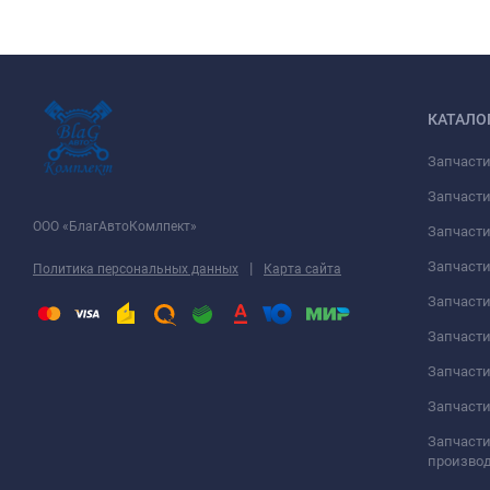
КАТАЛО
Запчаст
Запчасти
ООО «БлагАвтоКомлпект»
Запчаст
Запчаст
|
Политика персональных данных
Карта сайта
Запчасти
Запчаст
Запчаст
Запчасти
Запчасти
произво