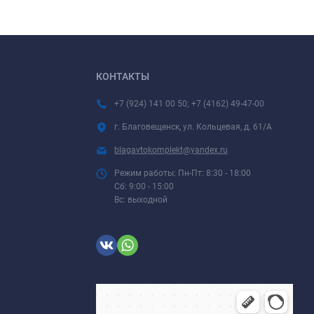
КОНТАКТЫ
+7 (924) 141 00 50; +7 (4162) 49-47-00
г. Благовещенск, ул. Кольцевая, д. 61/А
blagavtokomplekt@yandex.ru
Режим работы: Пн-Пт: 8:30 - 18:00
Сб: 9:00 - 15:00
Вс: выходной