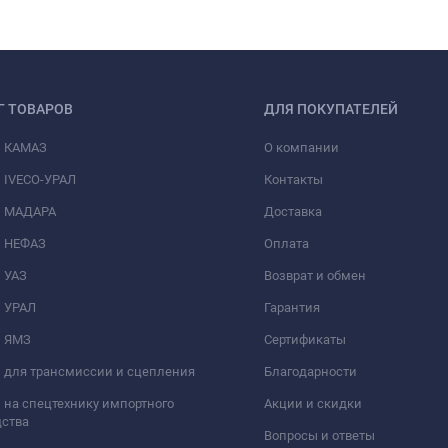
Г ТОВАРОВ
ДЛЯ ПОКУПАТЕЛЕЙ
и КАМАЗ
О компании
 IVECO-УРАЛ
Контакты
и МАДАРА
Доставка
и НЕФАЗ
Оплата
 УАЗ
Возврат и обмен
и УРАЛ
Гарантия
и ЯМЗ
Сертификаты
 для трансмиссии и сцепления
Благодарности
 на спецтехнику импортного
Акции и скидки
дства
Вопросы и ответы