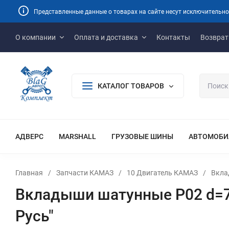
Представленные данные о товарах на сайте несут исключительно
О компании
Оплата и доставка
Контакты
Возврат
КАТАЛОГ ТОВАРОВ
АДВЕРС
MARSHALL
ГРУЗОВЫЕ ШИНЫ
АВТОМОБИ
Главная
/
Запчасти КАМАЗ
/
10 Двигатель КАМАЗ
/
Вкла
Вкладыши шатунные Р02 d=79
Русь"