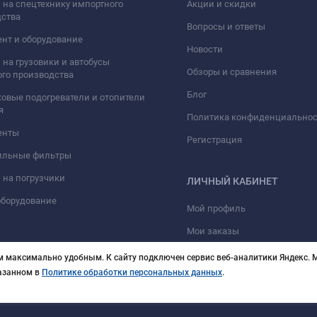
 на спецтехнику импортного
Акции и скидки
дства
Вопросы и ответы
нт и оборудование
Новости
 на грузовики и автобусы
Обзоры и сравнения
го производства
Блог
овые подогреватели и отопители
я
Политика конфиденциально
енты
Регистрация
ильные фильтры
 на погрузчики
ЛИЧНЫЙ КАБИНЕТ
оборудование
Мой профиль
Мои заказы
м максимально удобным. К cайту подключен сервис веб-аналитики Яндекс. М
казанном в
Политике обработки персональных данных
.