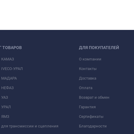
Г ТОВАРОВ
ДЛЯ ПОКУПАТЕЛЕЙ
и КАМАЗ
О компании
 IVECO-УРАЛ
Контакты
и МАДАРА
Доставка
и НЕФАЗ
Оплата
 УАЗ
Возврат и обмен
и УРАЛ
Гарантия
и ЯМЗ
Сертификаты
 для трансмиссии и сцепления
Благодарности