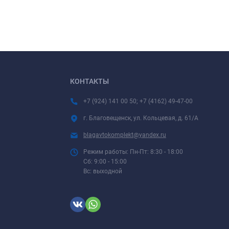
КОНТАКТЫ
+7 (924) 141 00 50; +7 (4162) 49-47-00
г. Благовещенск, ул. Кольцевая, д. 61/А
blagavtokomplekt@yandex.ru
Режим работы: Пн-Пт: 8:30 - 18:00
Сб: 9:00 - 15:00
Вс: выходной