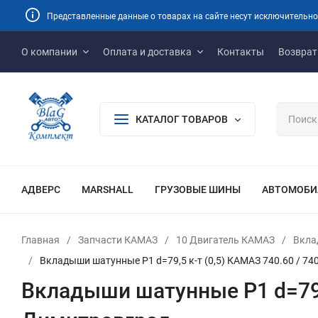
Представленные данные о товарах на сайте несут исключительно
О компании
Оплата и доставка
Контакты
Возврат
КАТАЛОГ ТОВАРОВ
АДВЕРС
MARSHALL
ГРУЗОВЫЕ ШИНЫ
АВТОМОБИ
Главная
/
Запчасти КАМАЗ
/
10 Двигатель КАМАЗ
/
Вкла
/
Вкладыши шатунные Р1 d=79,5 к-т (0,5) КАМАЗ 740.60 / 74
Вкладыши шатунные Р1 d=79,5