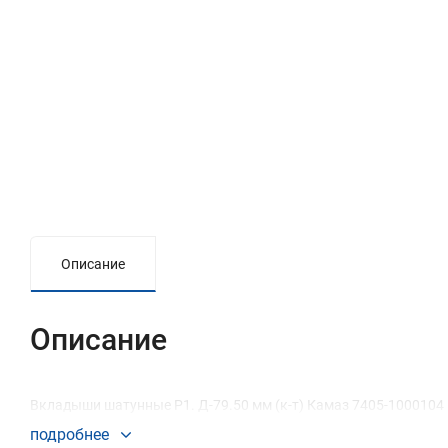
Описание
Описание
Вкладыши шатунные Р1. Д-79.50 мм (к-т) Камаз 7405-1000104
подробнее