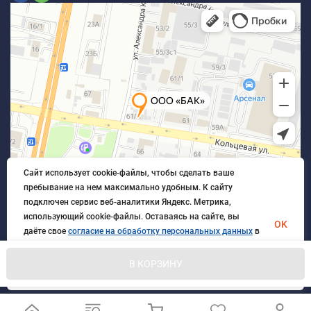
Сайт использует cookie-файлы, чтобы сделать ваше
пребывание на нем максимально удобным. К cайту
подключен сервис веб-аналитики Яндекс. Метрика,
использующий cookie-файлы. Оставаясь на сайте, вы
OK
даёте свое
согласие на обработку персональных данных
в
порядке, указанном в
Политике обработки персональных
данных
.
В КОРЗИНУ
© 2026 БлагАвтоКомплект. Все права защищены