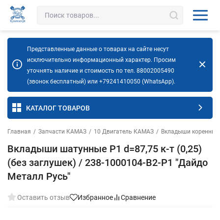
Представленные данные о товарах на сайте несут
исключительно информационный характер. Просим
уточнять наличие и стоимость по тел. 88002005490
(звонок бесплатный) или +79241410050 (WhatsApp).
КАТАЛОГ ТОВАРОВ
Главная
/
Запчасти КАМАЗ
/
10 Двигатель КАМАЗ
/
Вкладыши коренные
Вкладыши шатунные Р1 d=87,75 к-т (0,25)
(без заглушек) / 238-1000104-В2-Р1 "Дайдо
Металл Русь"
Оставить отзыв
Избранное
Сравнение