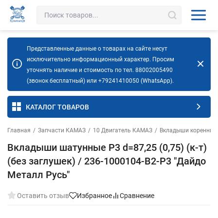
Представленные данные о товарах на сайте несут
исключительно информационный характер. Просим
уточнять наличие и стоимость по тел. 88002005490
(звонок бесплатный) или +79241410050 (WhatsApp).
КАТАЛОГ ТОВАРОВ
Главная
/
Запчасти КАМАЗ
/
10 Двигатель КАМАЗ
/
Вкладыши коренные
Вкладыши шатунные Р3 d=87,25 (0,75) (к-т)
(без заглушек) / 236-1000104-В2-Р3 "Дайдо
Металл Русь"
Оставить отзыв
Избранное
Сравнение