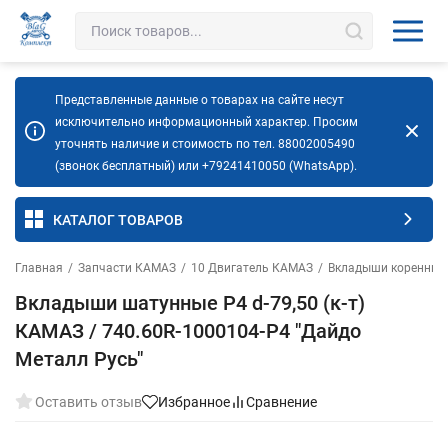
Представленные данные о товарах на сайте несут
исключительно информационный характер. Просим
уточнять наличие и стоимость по тел. 88002005490
(звонок бесплатный) или +79241410050 (WhatsApp).
КАТАЛОГ ТОВАРОВ
Главная
/
Запчасти КАМАЗ
/
10 Двигатель КАМАЗ
/
Вкладыши коренные
Вкладыши шатунные Р4 d-79,50 (к-т)
КАМАЗ / 740.60R-1000104-Р4 "Дайдо
Металл Русь"
Оставить отзыв
Избранное
Сравнение