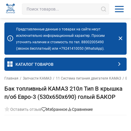
Представленные данные о товарах на сайте несут
исключительно информационный характер. Просим
уточнять наличие и стоимость по тел. 88002005490
(звонок бесплатный) или +79241410050 (WhatsApp).
КАТАЛОГ ТОВАРОВ
Главная
/
Запчасти КАМАЗ
/
11 Система питания двигателя КАМАЗ
/
Ба
Бак топливный КАМАЗ 210л Тип B крышка
п/об Евро-3 (530х650х690) голый БАКОР
Оставить отзыв
Избранное
Сравнение