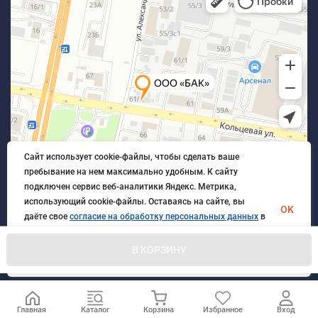
Сайт использует cookie-файлы, чтобы сделать ваше
пребывание на нем максимально удобным. К cайту
подключен сервис веб-аналитики Яндекс. Метрика,
использующий cookie-файлы. Оставаясь на сайте, вы
OK
даёте свое
согласие на обработку персональных данных
в
порядке, указанном в
Политике обработки персональных
данных
.
В КОРЗИНУ
© 2026 БлагАвтоКомплект. Все права защищены
Главная
Каталог
Корзина
Избранное
Вход