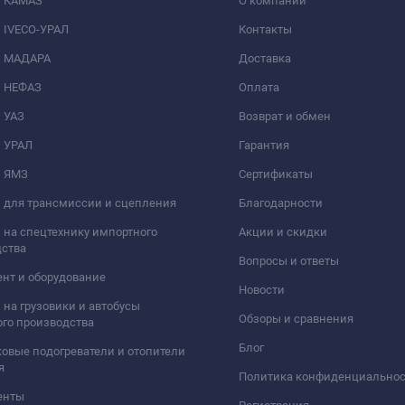
и КАМАЗ
О компании
 IVECO-УРАЛ
Контакты
и МАДАРА
Доставка
и НЕФАЗ
Оплата
 УАЗ
Возврат и обмен
и УРАЛ
Гарантия
и ЯМЗ
Сертификаты
 для трансмиссии и сцепления
Благодарности
 на спецтехнику импортного
Акции и скидки
дства
Вопросы и ответы
нт и оборудование
Новости
 на грузовики и автобусы
Обзоры и сравнения
го производства
Блог
овые подогреватели и отопители
я
Политика конфиденциально
енты