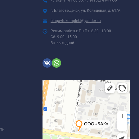
+7 (924) 141 00 50; +7 (4162) 49-47-00
г. Благовещенск, ул. Кольцевая, д. 61/А
blagavtokomplekt@yandex.ru
Режим работы: Пн-Пт: 8:30 - 18:00
Сб: 9:00 - 15:00
Вс: выходной
сти