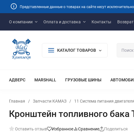
Представленные данные о товарах на сайте несут исключительно
О компании
Оплата и доставка
Контакты
Возврат
КАТАЛОГ ТОВАРОВ
АДВЕРС
MARSHALL
ГРУЗОВЫЕ ШИНЫ
АВТОМОБИ
Главная
/
Запчасти КАМАЗ
/
11 Система питания двигате
Кронштейн топливного бака Т
Оставить отзыв
Избранное
Сравнение
Поделиться