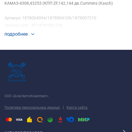
КАМАЗ-4308,43253 (КПП ZF,142,144 дв.Cummins (Kasch)
Артикул: 1878004094/1878004109/1878007210
Артикул доп.: 39 1878 004 109
подробнее
ООО «БлагАвтоКомлпект»
|
Политика персональных данных
Карта сайта