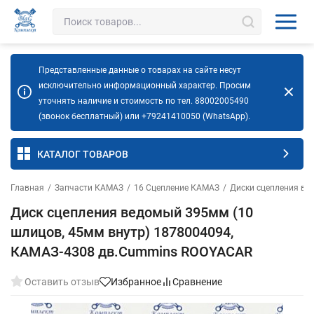
Представленные данные о товарах на сайте несут
исключительно информационный характер. Просим
уточнять наличие и стоимость по тел. 88002005490
(звонок бесплатный) или +79241410050 (WhatsApp).
КАТАЛОГ ТОВАРОВ
Главная
/
Запчасти КАМАЗ
/
16 Сцепление КАМАЗ
/
Диски сцепления в
Диск сцепления ведомый 395мм (10
шлицов, 45мм внутр) 1878004094,
КАМАЗ-4308 дв.Cummins ROOYACAR
Оставить отзыв
Избранное
Сравнение