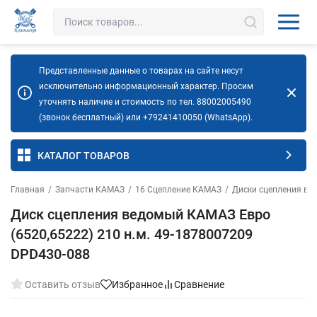
Представленные данные о товарах на сайте несут
исключительно информационный характер. Просим
уточнять наличие и стоимость по тел. 88002005490
(звонок бесплатный) или +79241410050 (WhatsApp).
КАТАЛОГ ТОВАРОВ
Главная
/
Запчасти КАМАЗ
/
16 Сцепление КАМАЗ
/
Диски сцепления в
Диск сцепления ведомый КАМАЗ Евро
(6520,65222) 210 н.м. 49-1878007209
DPD430-088
Оставить отзыв
Избранное
Сравнение