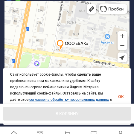
Сайт использует cookie-файлы, чтобы сделать ваше
пребывание на нем максимально удобным. К cайту
подключен сервис веб-аналитики Яндекс. Метрика,
использующий cookie-файлы. Оставаясь на сайте, вы
OK
даёте свое
согласие на обработку персональных данных
в
порядке, указанном в
Политике обработки персональных
данных
.
В КОРЗИНУ
© 2026 БлагАвтоКомплект. Все права защищены