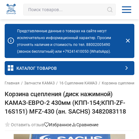
Представленные данные о товарах на сайте несут
исключительно информационный характер. Просим
уточнять наличие и стоимость по тел. 88002005490
(звонок бесплатный) или +79241410050 (WhatsApp).
КАТАЛОГ ТОВАРОВ
Главная
/
Запчасти КАМАЗ
/
16 Сцепление КАМАЗ
/
Корзина сцепления
Корзина сцепления (диск нажимной)
КАМАЗ-ЕВРО-2 430мм (КПП-154;КПП-ZF-
16S151) MFZ-430 (ан. SACHS) 3482083118
Оставить отзыв
Избранное
Сравнение