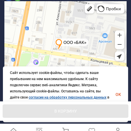
Сайт использует cookie-файлы, чтобы сделать ваше
пребывание на нем максимально удобным. К cайту
подключен сервис веб-аналитики Яндекс. Метрика,
использующий cookie-файлы. Оставаясь на сайте, вы
OK
даёте свое
согласие на обработку персональных данных
в
порядке, указанном в
Политике обработки персональных
данных
.
В КОРЗИНУ
© 2026 БлагАвтоКомплект. Все права защищены