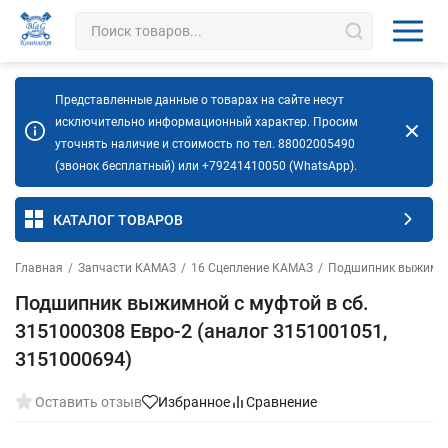
Представленные данные о товарах на сайте несут
исключительно информационный характер. Просим
уточнять наличие и стоимость по тел. 88002005490
(звонок бесплатный) или +79241410050 (WhatsApp).
КАТАЛОГ ТОВАРОВ
Главная
/
Запчасти КАМАЗ
/
16 Сцепление КАМАЗ
/
Подшипник выжимн
Подшипник выжимной с муфтой в сб.
3151000308 Евро-2 (аналог 3151001051,
3151000694)
Оставить отзыв
Избранное
Сравнение