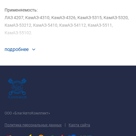
Применяемость:
ЛАЗ 4207; КамАЗ-4310, КамАЗ-4326, КамАЗ-5315, КамАЗ-5320,
КамАЗ-53212, КамАЗ-5410, КамАЗ-54112, КамАЗ-5511,
КамАЗ-55102.
подробнее
Если вы сомневаетесь в выборе комплектующих или
запчастей, вы можете связаться с нами по бесплатному
номеру телефона 8800-200-5490 или по электронной почте
bak28@list.ru и наши специалисты всегда окажут вам помощь.
ООО «БлагАвтоКомлпект»
|
Политика персональных данных
Карта сайта