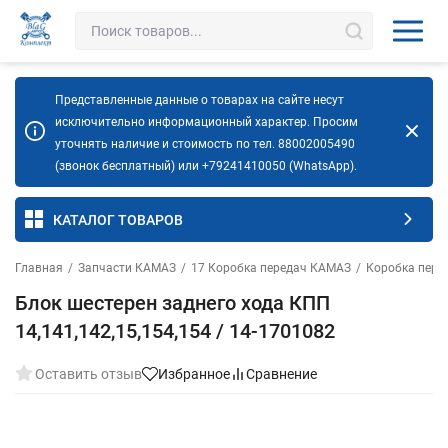
Представленные данные о товарах на сайте несут
исключительно информационный характер. Просим
уточнять наличие и стоимость по тел. 88002005490
(звонок бесплатный) или +79241410050 (WhatsApp).
КАТАЛОГ ТОВАРОВ
Главная
/
Запчасти КАМАЗ
/
17 Коробка передач КАМАЗ
/
Коробка пере
Блок шестерен заднего хода КПП
14,141,142,15,154,154 / 14-1701082
Оставить отзыв
Избранное
Сравнение