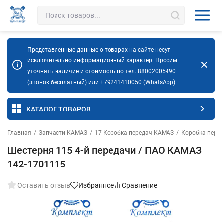
Представленные данные о товарах на сайте несут
исключительно информационный характер. Просим
уточнять наличие и стоимость по тел. 88002005490
(звонок бесплатный) или +79241410050 (WhatsApp).
КАТАЛОГ ТОВАРОВ
Главная
/
Запчасти КАМАЗ
/
17 Коробка передач КАМАЗ
/
Коробка пере
Шестерня 115 4-й передачи / ПАО КАМАЗ
142-1701115
Оставить отзыв
Избранное
Сравнение