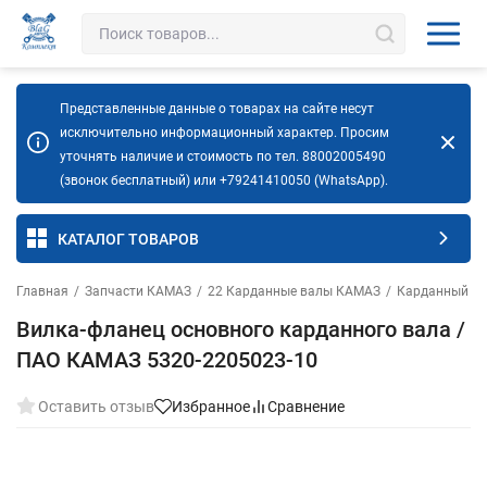
Представленные данные о товарах на сайте несут
исключительно информационный характер. Просим
уточнять наличие и стоимость по тел. 88002005490
(звонок бесплатный) или +79241410050 (WhatsApp).
КАТАЛОГ ТОВАРОВ
Главная
/
Запчасти КАМАЗ
/
22 Карданные валы КАМАЗ
/
Карданный ва
Вилка-фланец основного карданного вала /
ПАО КАМАЗ 5320-2205023-10
Оставить отзыв
Избранное
Сравнение