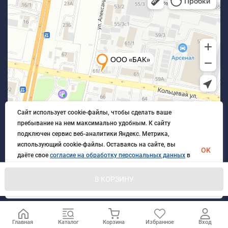
Сайт использует cookie-файлы, чтобы сделать ваше
пребывание на нем максимально удобным. К cайту
подключен сервис веб-аналитики Яндекс. Метрика,
использующий cookie-файлы. Оставаясь на сайте, вы
OK
даёте свое
согласие на обработку персональных данных
в
порядке, указанном в
Политике обработки персональных
данных
.
В КОРЗИНУ
© 2026 БлагАвтоКомплект. Все права защищены
Главная
Каталог
Корзина
Избранное
Вход