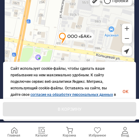
Сайт использует cookie-файлы, чтобы сделать ваше
пребывание на нем максимально удобным. К cайту
подключен сервис веб-аналитики Яндекс. Метрика,
использующий cookie-файлы. Оставаясь на сайте, вы
OK
даёте свое
согласие на обработку персональных данных
в
порядке, указанном в
Политике обработки персональных
данных
.
В КОРЗИНУ
© 2026 БлагАвтоКомплект. Все права защищены
Главная
Каталог
Корзина
Избранное
Вход