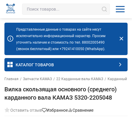
Представленные данные о товарах на сайте несут
исключительно информационный характер. Просим
уточнять наличие и стоимость по тел. 88002005490
(звонок бесплатный) или +79241410050 (WhatsApp).
КАТАЛОГ ТОВАРОВ
Главная
/
Запчасти КАМАЗ
/
22 Карданные валы КАМАЗ
/
Карданный ва
Вилка скользящая основного (среднего)
карданного вала КАМАЗ 5320-2205048
Оставить отзыв
Избранное
Сравнение