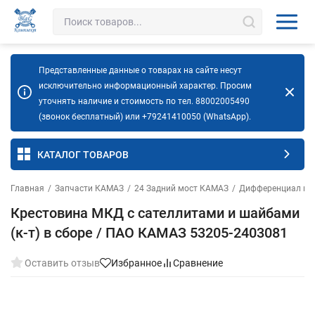
Представленные данные о товарах на сайте несут
исключительно информационный характер. Просим
уточнять наличие и стоимость по тел. 88002005490
(звонок бесплатный) или +79241410050 (WhatsApp).
КАТАЛОГ ТОВАРОВ
Главная
/
Запчасти КАМАЗ
/
24 Задний мост КАМАЗ
/
Дифференциал и п
Крестовина МКД с сателлитами и шайбами
(к-т) в сборе / ПАО КАМАЗ 53205-2403081
Оставить отзыв
Избранное
Сравнение