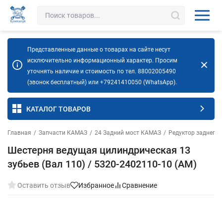
Представленные данные о товарах на сайте несут
исключительно информационный характер. Просим
уточнять наличие и стоимость по тел. 88002005490
(звонок бесплатный) или +79241410050 (WhatsApp).
КАТАЛОГ ТОВАРОВ
Главная
/
Запчасти КАМАЗ
/
24 Задний мост КАМАЗ
/
Редуктор заднего 
Шестерня ведущая цилиндрическая 13
зубьев (Вал 110) / 5320-2402110-10 (АМ)
Оставить отзыв
Избранное
Сравнение